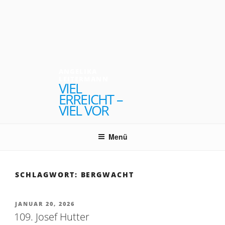
Zum
Inhalt
springen
ANGELIKA
LEITERMANN
VIEL
ERREICHT –
VIEL VOR
Menü
SCHLAGWORT:
BERGWACHT
VERÖFFENTLICHT
JANUAR 20, 2026
AM
109. Josef Hutter