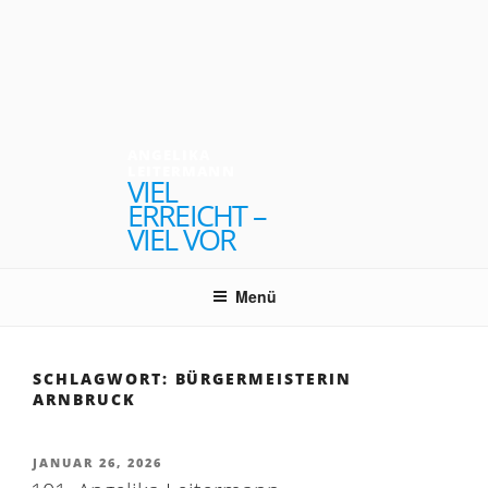
Zum
Inhalt
springen
ANGELIKA
LEITERMANN
VIEL
ERREICHT –
VIEL VOR
Menü
SCHLAGWORT:
BÜRGERMEISTERIN
ARNBRUCK
VERÖFFENTLICHT
JANUAR 26, 2026
AM