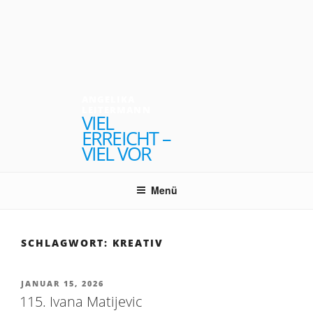
Zum
Inhalt
springen
ANGELIKA
LEITERMANN
VIEL
ERREICHT –
VIEL VOR
Menü
SCHLAGWORT:
KREATIV
VERÖFFENTLICHT
JANUAR 15, 2026
AM
115. Ivana Matijevic