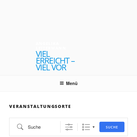
Zum
Inhalt
springen
ANGELIKA
LEITERMANN
VIEL
ERREICHT –
VIEL VOR
Menü
VERANSTALTUNGSORTE
Suche
SUCHE