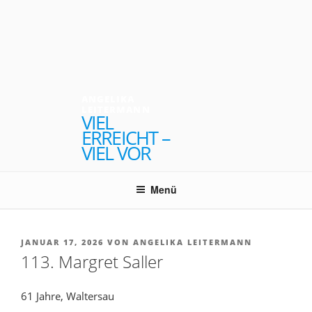
Zum
Inhalt
springen
ANGELIKA
LEITERMANN
VIEL
ERREICHT –
VIEL VOR
Menü
VERÖFFENTLICHT
JANUAR 17, 2026
VON
ANGELIKA LEITERMANN
AM
113. Margret Saller
61 Jahre, Waltersau