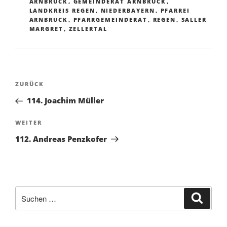
ARNBRUCK
,
GEMEINDERAT ARNBRUCK
,
LANDKREIS REGEN
,
NIEDERBAYERN
,
PFARREI
ARNBRUCK
,
PFARRGEMEINDERAT
,
REGEN
,
SALLER
MARGRET
,
ZELLERTAL
Beitragsnavigation
Vorheriger
ZURÜCK
Beitrag
114. Joachim Müller
Nächster
WEITER
Beitrag
112. Andreas Penzkofer
Suchen
Suche
nach: