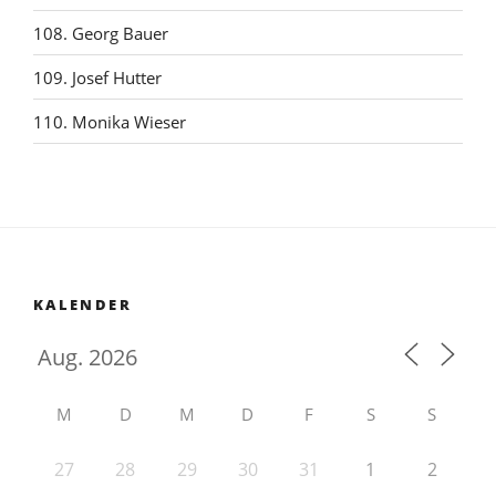
108. Georg Bauer
109. Josef Hutter
110. Monika Wieser
KALENDER
M
D
M
D
F
S
S
27
28
29
30
31
1
2