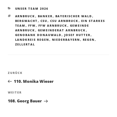
KATEGORIEN
UNSER TEAM 2026
SCHLAGWÖRTER
ARNBRUCK
,
BANKER
,
BAYERISCHER WALD
,
BERGWACHT
,
CSU
,
CSU ARNBRUCK
,
EIN STARKES
TEAM
,
FFW
,
FFW ARNBRUCK
,
GEMEINDE
ARNBRUCK
,
GEMEINDERAT ARNBRUCK
,
GENOBANK DONAUWALD
,
JOSEF HUTTER
,
LANDKREIS REGEN
,
NIEDERBAYERN
,
REGEN
,
ZELLERTAL
Beitragsnavigation
Vorheriger
ZURÜCK
Beitrag
110. Monika Wieser
Nächster
WEITER
Beitrag
108. Georg Bauer