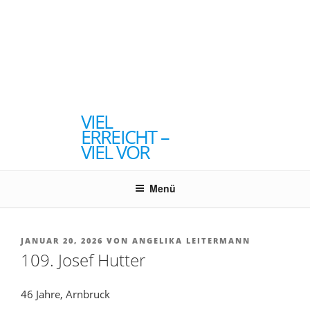
Zum
Inhalt
springen
ANGELIKA
LEITERMANN
VIEL
ERREICHT –
VIEL VOR
Menü
VERÖFFENTLICHT
JANUAR 20, 2026
VON
ANGELIKA LEITERMANN
AM
109. Josef Hutter
46 Jahre, Arnbruck